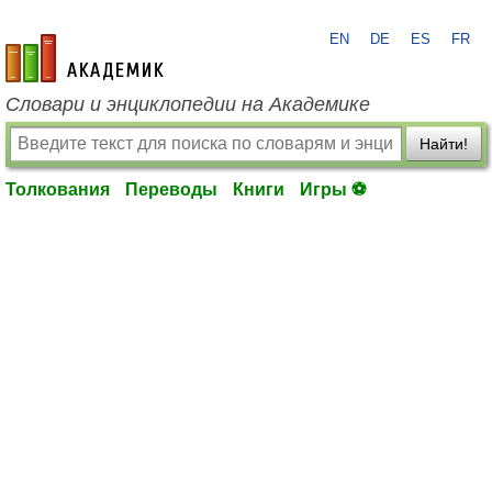
EN
DE
ES
FR
academic.ru
Словари и энциклопедии на Академике
Найти!
Толкования
Переводы
Книги
Игры ⚽